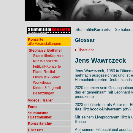
Stummfilm
Konzerte
– So haben S
Glossar
Konzerte
alle Veranstaltungen
Übersicht
Stephan v. Bothmer
StummfilmKonzerte
Jens Wawrczeck
Kunst-Konzerte
Fußball-Konzerte
Jens Wawrczeck, 1963 in Dänemar
Piano-Recital
mehrfach ausgezeichnet und ist ei
Filmmusik-Show
Hörbuchinterpreten Deutschlands.
Workshops
2020 erschien sein Gesangsalbum
Kinder & Jugendl.
das er gemeinsam mit Leonhard M
Besetzungen
produzierte.
Videos | Trailer
2023 debütierte er als Autor mit
H
Fotos
das Hitchcock-Universum
(dtv).
Stummfilme
Mit seinem Liveprogramm
Hitch 
/ Gastmusiker
Bühne.
Konzertarchiv
Auf seinem Hörbuchlabel audoba m
Über uns