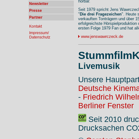
hörbar.
Newsletter
Seit 1979 spricht Jens Wawrcze
Presse
"
Die drei Fragezeichen
". Heute 
Partner
verkauften Tonträgern und über 15
erfolgreichste Hörspielproduktion 
Kontakt
ersten Folge 1979 Fan und hat all
Impressum/
www.jenswawrczeck.de
Datenschutz
StummfilmK
Livemusik
Unsere Hauptpar
Deutsche Kinema
-
Friedrich Wilhe
Berliner Fenster
Seit 2010 druc
Drucksachen CO2