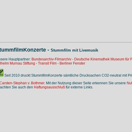
tummfilmKonzerte -
Stummfilm mit Livemusik
sere Hauptpartner:
Bundesarchiv-Filmarchiv
-
Deutsche Kinemathek Museum für F
lhelm Murnau Stiftung
-
Transit Film
-
Berliner Fenster
Seit 2010 druckt StummfilmKonzerte sämtliche Drucksachen CO2-neutral mit P
Carsten-Stephan v. Bothmer.
Mit der Nutzung dieser Seite erkennen Sie unsere
Nu
achten Sie auch den
Haftungsausschluß
für externe Links.