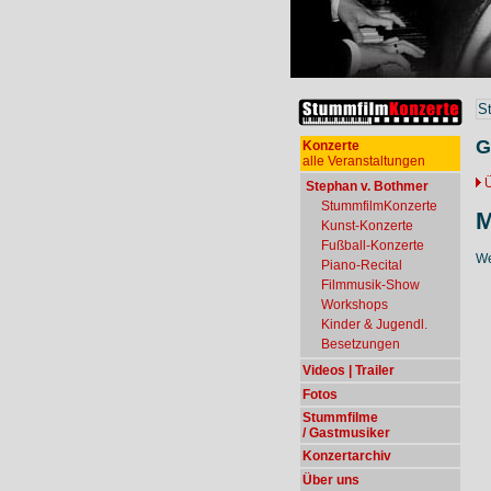
S
G
Konzerte
alle Veranstaltungen
Ü
Stephan v. Bothmer
StummfilmKonzerte
M
Kunst-Konzerte
Fußball-Konzerte
We
Piano-Recital
Filmmusik-Show
Workshops
Kinder & Jugendl.
Besetzungen
Videos | Trailer
Fotos
Stummfilme
/ Gastmusiker
Konzertarchiv
Über uns