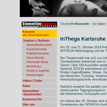
Stummfilm
Konzerte
– So haben S
Konzerte
alle Veranstaltungen
InThega Karlsruhe 
Stephan v. Bothmer
StummfilmKonzerte
Am 20. und 21. Oktober 2014 finde
Kunst-Konzerte
INTHEGA-Herbsttagung und der Th
Fußball-Konzerte
Piano-Recital
Der Theatermarkt hat sich zur Le
Tourneetheater entwickelt und ist 
Filmmusik-Show
Termin. Über 150 Aussteller werde
Workshops
Spielzeit 2015/16 präsentieren (S
Kinder & Jugendl.
Kinder-/Jugendtheater, Shows, Kab
Besetzungen
den Bereichen Ticketing, Veranst
Veranstaltungstechnik vervollstä
Videos | Trailer
Fotos
Natürlich erwartet Sie parallel z
interessantes Tagungsprogramm. 
Stummfilme
die Arbeitskreise Schauspiel und 
/ Gastmusiker
Konzertarchiv
Am Abend des 20. Oktober wird d
Sonderpreise des INTHEGA-Vorst
Über uns