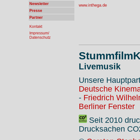
Newsletter
www.inthega.de
Presse
Partner
Kontakt
Impressum/
Datenschutz
StummfilmK
Livemusik
Unsere Hauptpar
Deutsche Kinema
-
Friedrich Wilhe
Berliner Fenster
Seit 2010 druc
Drucksachen CO2