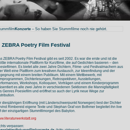
tummfilm
Konzerte
– So haben Sie Stummfilme noch nie gehört.
. ZEBRA Poetry Film Festival
s ZEBRA Poetry Film Festival gibt es seit 2002. Es war die erste und ist die
ößte internationale Plattform für Kurzfilme, die auf Gedichten basieren – den
esiefilmen. Es bietet alle zwei Jahre Dichtern, Filme- und Festivalmachern aus
ler Welt eine Plattform zum kreativen Austausch, zur Ideenfindung und der
gegnung mit einem breiten Publikum. Mit einem Wettbewerb, mit
lmprogrammen, Dichterlesungen, Retrospektiven, Ausstellungen,
rformances, Workshops, Kolloquien, Vorträgen und einem Kinderprogramm
äsentiert es alle zwei Jahre in verschiedenen Sektionen die Mannigfaltigkeit
s Genres Poesiefilm und eröffnet so auch der Lyrik neue Wege zur
stribution.
r diesjährigen Eröffnung (mit Länderschwerpunkt Norwegen) liest der Dichter
vind Rimbereid eigene Texte und Stephan Graf von Bothmer begleitet ihn live
f der einzigartigen Stummfilmorgel des Babylon.
w.literaturwerkstatt.org
chts verpassen:
(bitte abtippen)