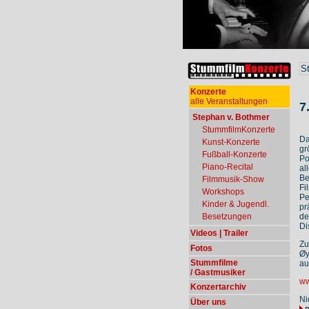
S
Konzerte
alle Veranstaltungen
7
Stephan v. Bothmer
StummfilmKonzerte
Da
Kunst-Konzerte
gr
Fußball-Konzerte
Po
Piano-Recital
al
Be
Filmmusik-Show
Fi
Workshops
Pe
Kinder & Jugendl.
pr
de
Besetzungen
Di
Videos | Trailer
Zu
Fotos
Øy
Stummfilme
au
/ Gastmusiker
ww
Konzertarchiv
Ni
Über uns