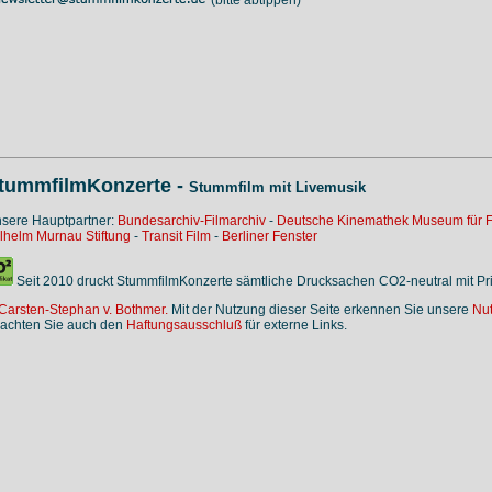
tummfilmKonzerte -
Stummfilm mit Livemusik
sere Hauptpartner:
Bundesarchiv-Filmarchiv
-
Deutsche Kinemathek Museum für F
lhelm Murnau Stiftung
-
Transit Film
-
Berliner Fenster
Seit 2010 druckt StummfilmKonzerte sämtliche Drucksachen CO2-neutral mit P
Carsten-Stephan v. Bothmer.
Mit der Nutzung dieser Seite erkennen Sie unsere
Nu
achten Sie auch den
Haftungsausschluß
für externe Links.