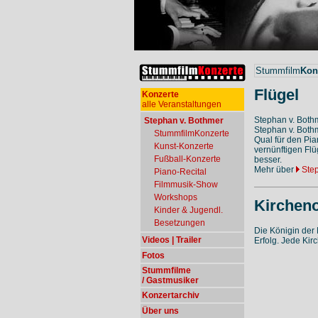
Stummfilm
Kon
Flügel
Konzerte
alle Veranstaltungen
Stephan v. Bothme
Stephan v. Bothmer
Stephan v. Bothm
StummfilmKonzerte
Qual für den Pi
Kunst-Konzerte
vernünftigen Flü
Fußball-Konzerte
besser.
Mehr über
Step
Piano-Recital
Filmmusik-Show
Workshops
Kircheno
Kinder & Jugendl.
Besetzungen
Die Königin der
Videos | Trailer
Erfolg. Jede Kir
Fotos
Stummfilme
/ Gastmusiker
Konzertarchiv
Über uns