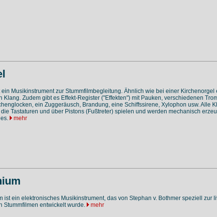
l
t ein Musikinstrument zur Stummfilmbegleitung. Ähnlich wie bei einer Kirchenorge
n Klang. Zudem gibt es Effekt-Register ("Effekten") mit Pauken, verschiedenen Tr
chenglocken, ein Zuggeräusch, Brandung, eine Schiffssirene, Xylophon usw. Alle 
 die Tastaturen und über Pistons (Fußtreter) spielen und werden mechanisch erzeu
les.
mehr
nium
ist ein elektronisches Musikinstrument, das von Stephan v. Bothmer speziell zur li
on Stummfilmen entwickelt wurde.
mehr