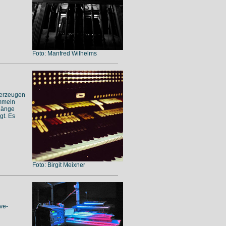
Foto: Manfred Wilhelms
l erzeugen
ommeln
Klänge
gt. Es
Foto: Birgit Meixner
ve-