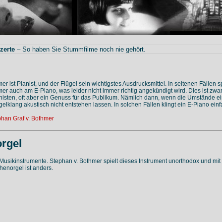
zerte
– So haben Sie Stummfilme noch nie gehört.
r ist Pianist, und der Flügel sein wichtigstes Ausdrucksmittel. In seltenen Fällen sp
er auch am E-Piano, was leider nicht immer richtig angekündigt wird. Dies ist zwa
anisten, oft aber ein Genuss für das Publikum. Nämlich dann, wenn die Umstände e
gelklang akustisch nicht entstehen lassen. In solchen Fällen klingt ein E-Piano ein
han Graf v. Bothmer
rgel
 Musikinstrumente. Stephan v. Bothmer spielt dieses Instrument unorthodox und mi
chenorgel ist anders.