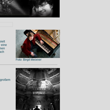
ielt
r eine
inen
fach
Foto: Birgit Meixner
t großem