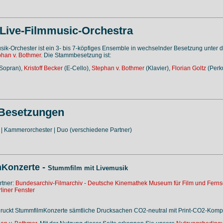
 Live-Filmmusic-Orchestra
ik-Orchester ist ein 3- bis 7-köpfiges Ensemble in wechselnder Besetzung unter d
phan v. Bothmer
. Die Stammbesetzung ist:
Sopran),
Kristoff Becker
(E-Cello),
Stephan v. Bothmer
(Klavier),
Florian Goltz
(Perk
 Besetzungen
r | Kammerorchester | Duo (verschiedene Partner)
Konzerte -
Stummfilm mit Livemusik
rtner:
Bundesarchiv-Filmarchiv
-
Deutsche Kinemathek Museum für Film und Fern
liner Fenster
druckt StummfilmKonzerte sämtliche Drucksachen CO2-neutral mit Print-CO2-Komp