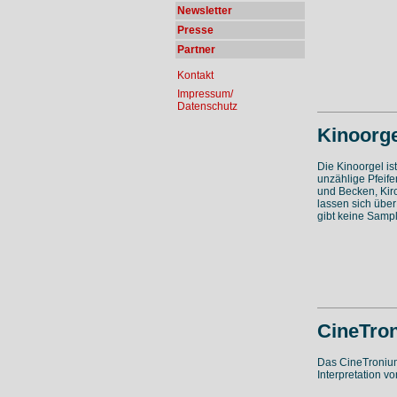
Newsletter
Presse
Partner
Kontakt
Impressum/
Datenschutz
Kinoorge
Die Kinoorgel is
unzählige Pfeife
und Becken, Kir
lassen sich über
gibt keine Samp
CineTro
Das CineTronium 
Interpretation v