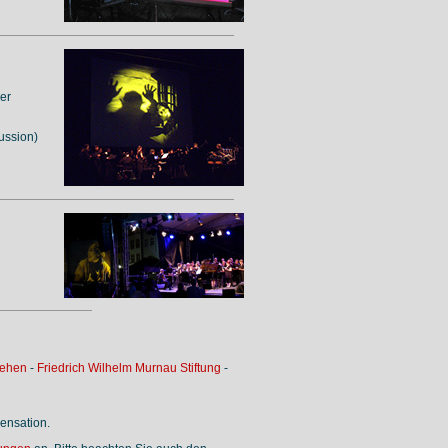
er
ussion)
sehen
-
Friedrich Wilhelm Murnau Stiftung
-
ensation.