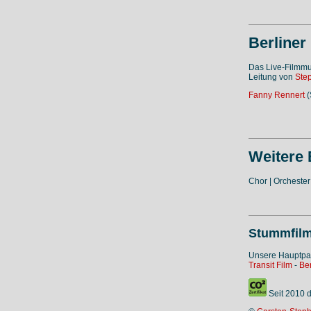
Berliner
Das Live-Filmmus
Leitung von
Ste
Fanny Rennert
(
Weitere
Chor | Orcheste
Stummfilm
Unsere Hauptpa
Transit Film
-
Ber
Seit 2010 