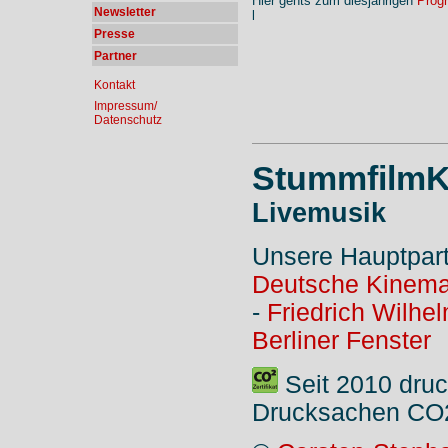
Hier gehts zum diesjährigen
Prog
Newsletter
l
Presse
Partner
Kontakt
Impressum/
Datenschutz
StummfilmK
Livemusik
Unsere Hauptpar
Deutsche Kinema
-
Friedrich Wilhe
Berliner Fenster
Seit 2010 druc
Drucksachen CO2