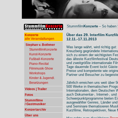
Stummfilm
Konzerte
– So haben S
Über das 29. Interfilm Kurzfi
Konzerte
12.11.-17.11.2013
alle Veranstaltungen
Stephan v. Bothmer
Was lange währt, wird richtig gut:
StummfilmKonzerte
Kreuzberg gegründete Internationa
Kunst-Konzerte
sich zu einem der wichtigsten Fe
das älteste Kurzfilmfestival Deuts
Fußball-Konzerte
und zweitgrößte internationale Fil
Piano-Recital
Tage dauernde Event lockt Gäste a
Filmmusik-Show
Preise und kompetente wie origin
Workshops
Partner und Besucher zu begeiste
Kinder & Jugendl.
Jährlich erreichen uns weit über 
Besetzungen
500 Werke in thematischen Prog
Videos | Trailer
Internationalen, dem Deutschen 
auch Dokumentar-, Internet-, und 
Fotos
Schwerpunktprogramme bieten Einb
Stummfilme
ausgewählter Genres, Länder un
/ Gastmusiker
und Seminare thematisieren Musik
Konzertarchiv
Kurzfilme, Retrospektiven, Neue 
Über uns