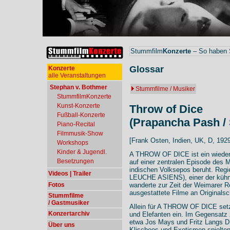
Stummfilm
Konzerte
– So haben S
Glossar
Konzerte
alle Veranstaltungen
Stephan v. Bothmer
Stummfilme / Musiker
StummfilmKonzerte
Kunst-Konzerte
Throw of Dice
Fußball-Konzerte
(Prapancha Pash / 
Piano-Recital
Filmmusik-Show
[Frank Osten, Indien, UK, D, 1929
Workshops
Kinder & Jugendl.
A THROW OF DICE ist ein wieder
Besetzungen
auf einer zentralen Episode des
indischen Volksepos beruht. Regi
Videos | Trailer
LEUCHE ASIENS), einer der kühns
Fotos
wanderte zur Zeit der Weimarer R
ausgestattete Filme an Originals
Stummfilme
/ Gastmusiker
Allein für A THROW OF DICE setz
Konzertarchiv
und Elefanten ein. Im Gegensatz 
etwa Jos Mays und Fritz Lang
Über uns
Klischees und Exotismen spielten