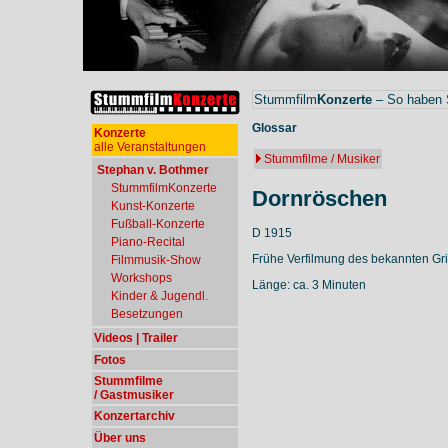
Stummfilm
Konzerte
– So haben S
Glossar
Konzerte
alle Veranstaltungen
Stummfilme / Musiker
Stephan v. Bothmer
StummfilmKonzerte
Dornröschen
Kunst-Konzerte
Fußball-Konzerte
D 1915
Piano-Recital
Frühe Verfilmung des bekannten G
Filmmusik-Show
Workshops
Länge: ca. 3 Minuten
Kinder & Jugendl.
Besetzungen
Videos | Trailer
Fotos
Stummfilme
/ Gastmusiker
Konzertarchiv
Über uns