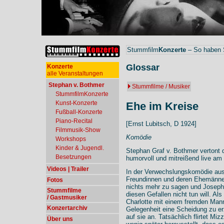
Stummfilm
Konzerte
– So haben S
Glossar
Konzerte
alle Veranstaltungen
Stephan v. Bothmer
Stummfilme / Musiker
StummfilmKonzerte
Kunst-Konzerte
Ehe im Kreise
Fußball-Konzerte
Piano-Recital
[Ernst Lubitsch, D 1924]
Filmmusik-Show
Komödie
Workshops
Kinder & Jugendl.
Stephan Graf v. Bothmer vertont 
Besetzungen
humorvoll und mitreißend live am 
Videos | Trailer
In der Verwechslungskomödie au
Freundinnen und deren Ehemänner
Fotos
nichts mehr zu sagen und Joseph 
Stummfilme
diesen Gefallen nicht tun will. Al
/ Gastmusiker
Charlotte mit einem fremden Mann i
Konzertarchiv
Gelegenheit eine Scheidung zu er
auf sie an. Tatsächlich flirtet Mi
Über uns