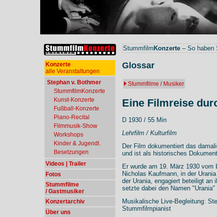
Stummfilm
Konzerte
– So haben S
Glossar
Konzerte
alle Veranstaltungen
Stephan v. Bothmer
Stummfilme / Musiker
StummfilmKonzerte
Kunst-Konzerte
Eine Filmreise du
Fußball-Konzerte
Piano-Recital
D 1930 / 55 Min
Filmmusik-Show
Lehrfilm / Kulturfilm
Workshops
Kinder & Jugendl.
Der Film dokumentiert das damal
Besetzungen
und ist als historisches Dokument
Videos | Trailer
Er wurde am 19. März 1930 vom Le
Nicholas Kaufmann, in der Urania
Fotos
der Urania, engagiert beteiligt a
Stummfilme
setzte dabei den Namen "Urania" 
/ Gastmusiker
Musikalische Live-Begleitung: S
Konzertarchiv
Stummfilmpianist
Über uns