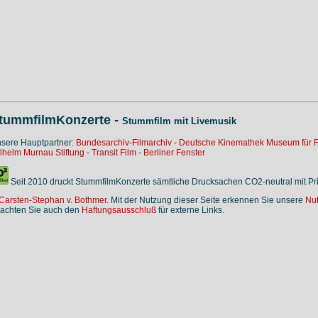
tummfilmKonzerte -
Stummfilm mit Livemusik
sere Hauptpartner:
Bundesarchiv-Filmarchiv
-
Deutsche Kinemathek Museum für F
lhelm Murnau Stiftung
-
Transit Film
-
Berliner Fenster
Seit 2010 druckt StummfilmKonzerte sämtliche Drucksachen CO2-neutral mit P
Carsten-Stephan v. Bothmer.
Mit der Nutzung dieser Seite erkennen Sie unsere
Nu
achten Sie auch den
Haftungsausschluß
für externe Links.