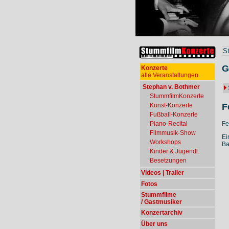
S
G
Konzerte
alle Veranstaltungen
Stephan v. Bothmer
StummfilmKonzerte
F
Kunst-Konzerte
Fußball-Konzerte
Fe
Piano-Recital
Filmmusik-Show
Ei
Workshops
Ba
Kinder & Jugendl.
Besetzungen
Videos | Trailer
Fotos
Stummfilme
/ Gastmusiker
Konzertarchiv
Über uns