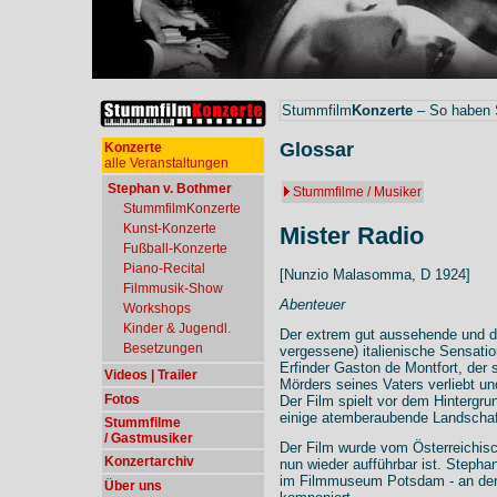
Stummfilm
Konzerte
– So haben S
Glossar
Konzerte
alle Veranstaltungen
Stephan v. Bothmer
Stummfilme / Musiker
StummfilmKonzerte
Kunst-Konzerte
Mister Radio
Fußball-Konzerte
Piano-Recital
[Nunzio Malasomma, D 1924]
Filmmusik-Show
Abenteuer
Workshops
Kinder & Jugendl.
Der extrem gut aussehende und d
Besetzungen
vergessene) italienische Sensation
Erfinder Gaston de Montfort, der 
Videos | Trailer
Mörders seines Vaters verliebt 
Fotos
Der Film spielt vor dem Hintergr
einige atemberaubende Landscha
Stummfilme
/ Gastmusiker
Der Film wurde vom Österreichisc
Konzertarchiv
nun wieder aufführbar ist. Stepha
im Filmmuseum Potsdam - an der 
Über uns