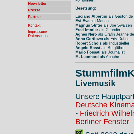
komponiert.
Newsletter
Besetzung:
Presse
Luciano Albertini
als Gaston de 
Partner
Evi Eva
als Marion
Magnus Stifter
als Joe Swalzen
Kontakt
Fred Immler
als Girondin
Impressum/
Agnes Nero
als Gräfin Jeanne de
Datenschutz
Anna Gorilowa
als Edy Duflos
Robert Scholz
als Industrieller
Angelo Rossi
als Bergführer
Mario Fossati
als Journalist
M. Leonhard
als Apache
StummfilmK
Livemusik
Unsere Hauptpar
Deutsche Kinema
-
Friedrich Wilhe
Berliner Fenster