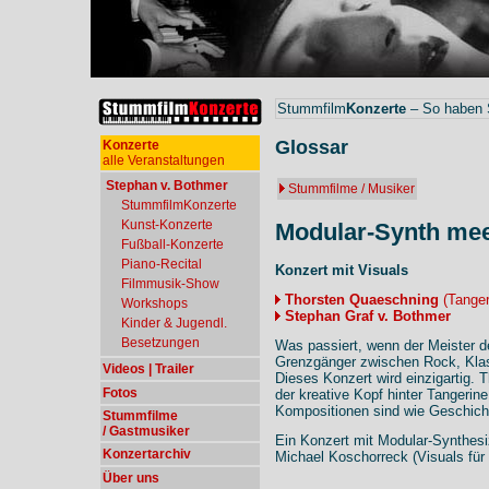
Stummfilm
Konzerte
– So haben S
Glossar
Konzerte
alle Veranstaltungen
Stephan v. Bothmer
Stummfilme / Musiker
StummfilmKonzerte
Kunst-Konzerte
Modular-Synth mee
Fußball-Konzerte
Piano-Recital
Konzert mit Visuals
Filmmusik-Show
Thorsten Quaeschning
(Tanger
Workshops
Stephan Graf v. Bothmer
Kinder & Jugendl.
Besetzungen
Was passiert, wenn der Meister d
Grenzgänger zwischen Rock, Klas
Videos | Trailer
Dieses Konzert wird einzigartig. 
Fotos
der kreative Kopf hinter Tangeri
Kompositionen sind wie Geschich
Stummfilme
/ Gastmusiker
Ein Konzert mit Modular-Synthesi
Konzertarchiv
Michael Koschorreck (Visuals für
Über uns