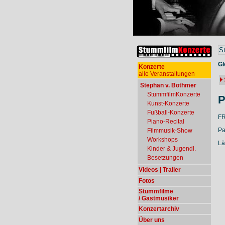
S
Gl
Konzerte
alle Veranstaltungen
Stephan v. Bothmer
StummfilmKonzerte
P
Kunst-Konzerte
Fußball-Konzerte
FR
Piano-Recital
Pa
Filmmusik-Show
Workshops
Lä
Kinder & Jugendl.
Besetzungen
Videos | Trailer
Fotos
Stummfilme
/ Gastmusiker
Konzertarchiv
Über uns