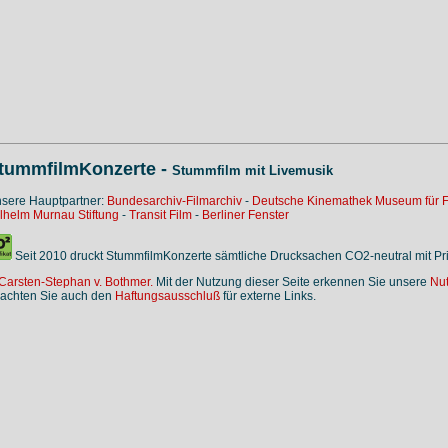
tummfilmKonzerte -
Stummfilm mit Livemusik
sere Hauptpartner:
Bundesarchiv-Filmarchiv
-
Deutsche Kinemathek Museum für F
lhelm Murnau Stiftung
-
Transit Film
-
Berliner Fenster
Seit 2010 druckt StummfilmKonzerte sämtliche Drucksachen CO2-neutral mit P
Carsten-Stephan v. Bothmer.
Mit der Nutzung dieser Seite erkennen Sie unsere
Nu
achten Sie auch den
Haftungsausschluß
für externe Links.