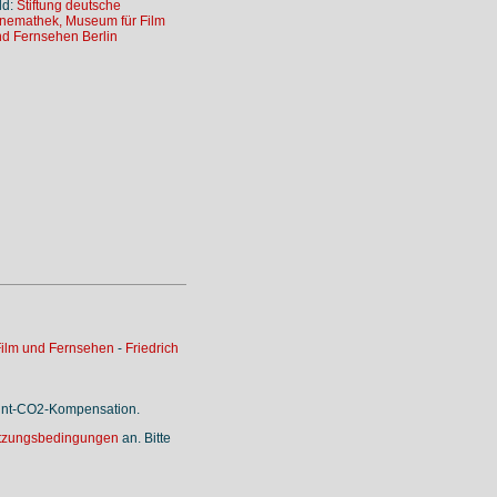
ld:
Stiftung deutsche
nemathek, Museum für Film
d Fernsehen Berlin
ilm und Fernsehen
-
Friedrich
rint-CO2-Kompensation.
tzungsbedingungen
an. Bitte