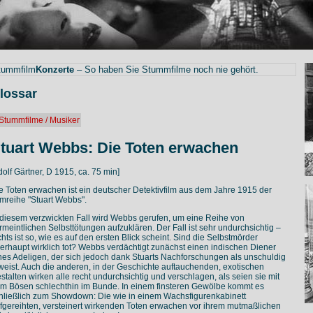
tummfilm
Konzerte
– So haben Sie Stummfilme noch nie gehört.
lossar
Stummfilme / Musiker
tuart Webbs: Die Toten erwachen
dolf Gärtner, D 1915, ca. 75 min]
e Toten erwachen ist ein deutscher Detektivfilm aus dem Jahre 1915 der
lmreihe "Stuart Webbs".
 diesem verzwickten Fall wird Webbs gerufen, um eine Reihe von
rmeintlichen Selbsttötungen aufzuklären. Der Fall ist sehr undurchsichtig –
chts ist so, wie es auf den ersten Blick scheint. Sind die Selbstmörder
erhaupt wirklich tot? Webbs verdächtigt zunächst einen indischen Diener
nes Adeligen, der sich jedoch dank Stuarts Nachforschungen als unschuldig
weist. Auch die anderen, in der Geschichte auftauchenden, exotischen
stalten wirken alle recht undurchsichtig und verschlagen, als seien sie mit
m Bösen schlechthin im Bunde. In einem finsteren Gewölbe kommt es
hließlich zum Showdown: Die wie in einem Wachsfigurenkabinett
fgereihten, versteinert wirkenden Toten erwachen vor ihrem mutmaßlichen