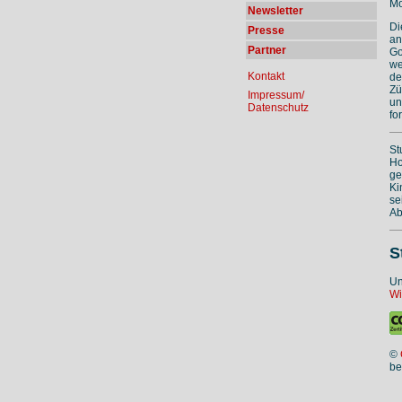
Mö
Newsletter
Di
Presse
an
Partner
Go
we
Kontakt
de
Zü
Impressum/
un
Datenschutz
fo
St
Ho
ge
Ki
se
Ab
S
Un
Wi
©
be