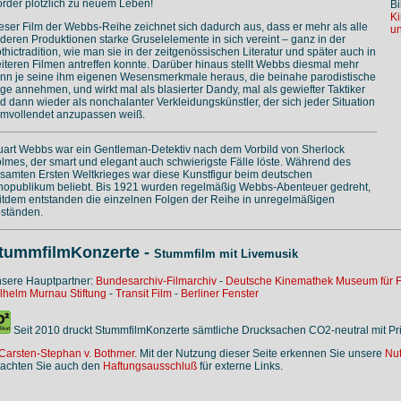
rder plötzlich zu neuem Leben!
Bi
Ki
eser Film der Webbs-Reihe zeichnet sich dadurch aus, dass er mehr als alle
un
deren Produktionen starke Gruselelemente in sich vereint – ganz in der
thictradition, wie man sie in der zeitgenössischen Literatur und später auch in
iteren Filmen antreffen konnte. Darüber hinaus stellt Webbs diesmal mehr
nn je seine ihm eigenen Wesensmerkmale heraus, die beinahe parodistische
ge annehmen, und wirkt mal als blasierter Dandy, mal als gewiefter Taktiker
d dann wieder als nonchalanter Verkleidungskünstler, der sich jeder Situation
rmvollendet anzupassen weiß.
uart Webbs war ein Gentleman-Detektiv nach dem Vorbild von Sherlock
lmes, der smart und elegant auch schwierigste Fälle löste. Während des
samten Ersten Weltkrieges war diese Kunstfigur beim deutschen
nopublikum beliebt. Bis 1921 wurden regelmäßig Webbs-Abenteuer gedreht,
itdem entstanden die einzelnen Folgen der Reihe in unregelmäßigen
ständen.
tummfilmKonzerte -
Stummfilm mit Livemusik
sere Hauptpartner:
Bundesarchiv-Filmarchiv
-
Deutsche Kinemathek Museum für F
lhelm Murnau Stiftung
-
Transit Film
-
Berliner Fenster
Seit 2010 druckt StummfilmKonzerte sämtliche Drucksachen CO2-neutral mit P
Carsten-Stephan v. Bothmer.
Mit der Nutzung dieser Seite erkennen Sie unsere
Nu
achten Sie auch den
Haftungsausschluß
für externe Links.