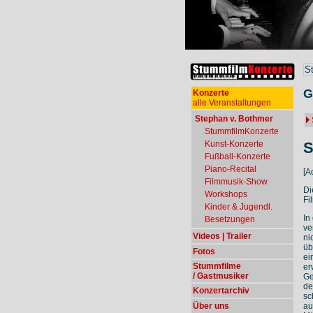
S
G
Konzerte
alle Veranstaltungen
Stephan v. Bothmer
StummfilmKonzerte
S
Kunst-Konzerte
Fußball-Konzerte
Piano-Recital
[A
Filmmusik-Show
Di
Workshops
Fi
Kinder & Jugendl.
In
Besetzungen
ve
Videos | Trailer
ni
üb
Fotos
ei
Stummfilme
er
/ Gastmusiker
Ge
de
Konzertarchiv
sc
Über uns
au