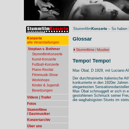
Stummfilm
Konzerte
– So haben S
Glossar
Konzerte
alle Veranstaltungen
Stephan v. Bothmer
Stummfilme / Musiker
StummfilmKonzerte
Kunst-Konzerte
Tempo! Tempo!
Fußball-Konzerte
Piano-Recital
Max Obal, D 1929, mit Luciano Al
Filmmusik-Show
Der durchtrainierte italienische At
Workshops
konkurrierte in den 1920er Jahre
Kinder & Jugendl.
elegantesten Sensationsdarsteller
Besetzungen
Max Obal schmuggelt er sich in 
gestohlenen Schmuck seiner Freu
Videos | Trailer
die waghalsigsten Stunts im stets
Fotos
Stummfilme
/ Gastmusiker
Konzertarchiv
Über uns