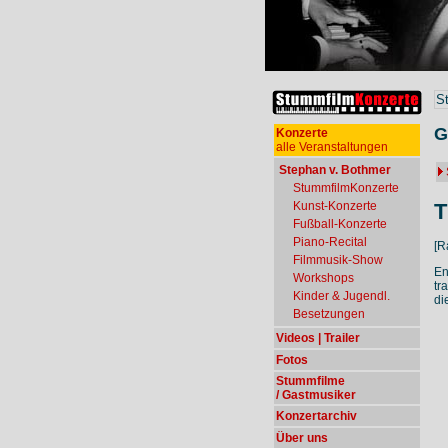
S
G
Konzerte
alle Veranstaltungen
Stephan v. Bothmer
StummfilmKonzerte
T
Kunst-Konzerte
Fußball-Konzerte
Piano-Recital
[R
Filmmusik-Show
En
Workshops
tr
Kinder & Jugendl.
di
Besetzungen
Videos | Trailer
Fotos
Stummfilme
/ Gastmusiker
Konzertarchiv
Über uns