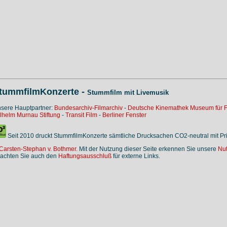
tummfilmKonzerte -
Stummfilm mit Livemusik
sere Hauptpartner:
Bundesarchiv-Filmarchiv
-
Deutsche Kinemathek Museum für F
lhelm Murnau Stiftung
-
Transit Film
-
Berliner Fenster
Seit 2010 druckt StummfilmKonzerte sämtliche Drucksachen CO2-neutral mit P
Carsten-Stephan v. Bothmer.
Mit der Nutzung dieser Seite erkennen Sie unsere
Nu
achten Sie auch den
Haftungsausschluß
für externe Links.