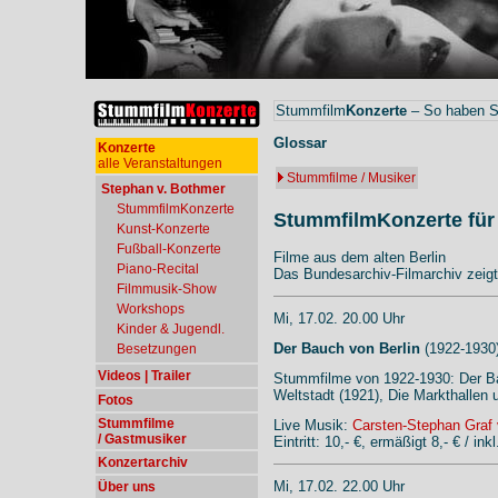
Stummfilm
Konzerte
– So haben Si
Glossar
Konzerte
alle Veranstaltungen
Stummfilme / Musiker
Stephan v. Bothmer
StummfilmKonzerte
StummfilmKonzerte für 
Kunst-Konzerte
Fußball-Konzerte
Filme aus dem alten Berlin
Piano-Recital
Das Bundesarchiv-Filmarchiv zeigt
Filmmusik-Show
Workshops
Mi, 17.02. 20.00 Uhr
Kinder & Jugendl.
Der Bauch von Berlin
(1922-1930
Besetzungen
Videos | Trailer
Stummfilme von 1922-1930: Der Bau
Weltstadt (1921), Die Markthallen 
Fotos
Stummfilme
Live Musik:
Carsten-Stephan Graf 
/ Gastmusiker
Eintritt: 10,- €, ermäßigt 8,- € / i
Konzertarchiv
Mi, 17.02. 22.00 Uhr
Über uns