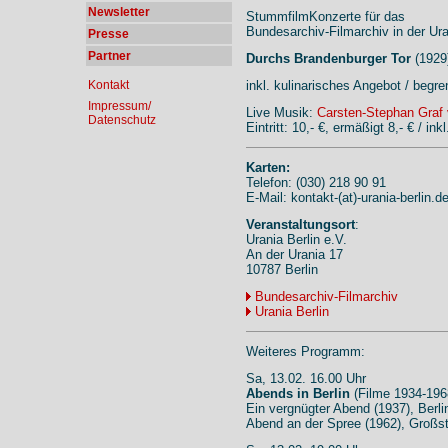
Newsletter
StummfilmKonzerte für das
Bundesarchiv-Filmarchiv in der Ur
Presse
Partner
Durchs Brandenburger Tor
(1929
Kontakt
inkl. kulinarisches Angebot / begre
Impressum/
Live Musik:
Carsten-Stephan Graf 
Datenschutz
Eintritt: 10,- €, ermäßigt 8,- € / i
Karten:
Telefon: (030) 218 90 91
E-Mail: kontakt-(at)-urania-berlin.d
Veranstaltungsort
:
Urania Berlin e.V.
An der Urania 17
10787 Berlin
Bundesarchiv-Filmarchiv
Urania Berlin
Weiteres Programm:
Sa, 13.02. 16.00 Uhr
Abends in Berlin
(Filme 1934-196
Ein vergnügter Abend (1937), Berl
Abend an der Spree (1962), Großsta