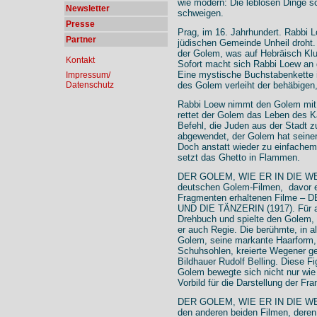
wie modern: Die leblosen Dinge s
Newsletter
schweigen.
Presse
Prag, im 16. Jahrhundert. Rabbi L
Partner
jüdischen Gemeinde Unheil droht.
der Golem, was auf Hebräisch Klu
Kontakt
Sofort macht sich Rabbi Loew an 
Eine mystische Buchstabenkette i
Impressum/
Datenschutz
des Golem verleiht der behäbigen
Rabbi Loew nimmt den Golem mit a
rettet der Golem das Leben des K
Befehl, die Juden aus der Stadt zu
abgewendet, der Golem hat seinen 
Doch anstatt wieder zu einfachem
setzt das Ghetto in Flammen.
DER GOLEM, WIE ER IN DIE WELT 
deutschen Golem-Filmen, davor en
Fragmenten erhaltenen Filme 
UND DIE TÄNZERIN (1917). Für al
Drehbuch und spielte den Golem, 
er auch Regie. Die berühmte, in al
Golem, seine markante Haarform, 
Schuhsohlen, kreierte Wegener g
Bildhauer Rudolf Belling. Diese Fi
Golem bewegte sich nicht nur wie
Vorbild für die Darstellung der Fr
DER GOLEM, WIE ER IN DIE WELT
den anderen beiden Filmen, deren