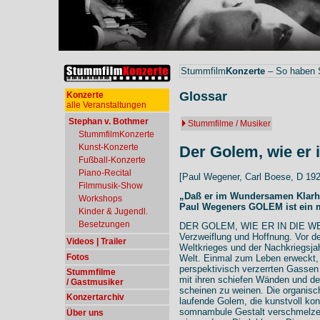
Stummfilm
Konzerte
– So haben S
Glossar
Konzerte
alle Veranstaltungen
Stephan v. Bothmer
Stummfilme / Musiker
StummfilmKonzerte
Kunst-Konzerte
Der Golem, wie er 
Fußball-Konzerte
Piano-Recital
[Paul Wegener, Carl Boese, D 192
Filmmusik-Show
„Daß er im Wundersamen Klarh
Workshops
Paul Wegeners GOLEM ist ein 
Kinder & Jugendl.
Besetzungen
DER GOLEM, WIE ER IN DIE WEL
Verzweiflung und Hoffnung. Vor d
Videos | Trailer
Weltkrieges und der Nachkriegsjah
Fotos
Welt. Einmal zum Leben erweckt, i
perspektivisch verzerrten Gassen
Stummfilme
mit ihren schiefen Wänden und d
/ Gastmusiker
scheinen zu weinen. Die organisc
Konzertarchiv
laufende Golem, die kunstvoll kon
somnambule Gestalt verschmelzen
Über uns