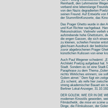
Reinhardt, den Lehrmeister Wege
verband eine lebenslange Freunds
von den Nazis degradierten Poelzi
seinen Freund. Auf Entwürfe von P
der StummfilmKonzerte, das Kino
Das Prager Ghetto wurde in den A
und Kurt Richter nachgebaut. Hans
Rekonstruktion. Vielmehr verlieh
aufstrebende hohe Ghettoturm, di
die engen Gassen, die sich einan
zu kleinen, schiefen Fenster ent
gleichsam Ausdruck der bedrücke
zuvor abgebrochenen Prager Ghett
künstlichen Kulissen von einer kraf
Auch Paul Wegener schwärmt: „Es 
Architekt Poelzig aufgebaut hat. 
Stadt. Sondern es ist eine Stadt-
Paraphrase zu dem Thema „Golem“
nichts Wirkliches erinnern; sie so
Golem atmet.“ Dem fügt ein zeitge
„Es scheint, als reife hier zwisc
streng akademischer Bauart ein neu
Berliner Lokal-Anzeiger, 31.10.19
DER GOLEM, WIE ER IN DIE WELT
modernen Kinostils geworden, wei
Filmästhetik, die
mise en scène
u
Dinge, die Filmkulissen, der Gole