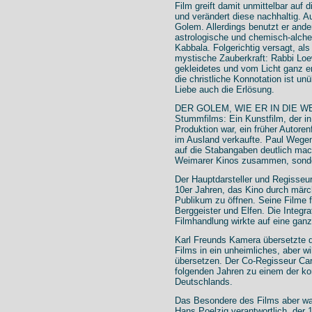
Film greift damit unmittelbar au
und verändert diese nachhaltig. A
Golem. Allerdings benutzt er ander
astrologische und chemisch-alche
Kabbala. Folgerichtig versagt, al
mystische Zauberkraft: Rabbi Loe
gekleidetes und vom Licht ganz er
die christliche Konnotation ist u
Liebe auch die Erlösung.
DER GOLEM, WIE ER IN DIE WELT
Stummfilms: Ein Kunstfilm, der in
Produktion war, ein früher Autoren
im Ausland verkaufte. Paul Wegene
auf die Stabangaben deutlich mach
Weimarer Kinos zusammen, sondern
Der Hauptdarsteller und Regisseu
10er Jahren, das Kino durch märch
Publikum zu öffnen. Seine Filme f
Berggeister und Elfen. Die Integr
Filmhandlung wirkte auf eine ganz
Karl Freunds Kamera übersetzte 
Films in ein unheimliches, aber w
übersetzen. Der Co-Regisseur Car
folgenden Jahren zu einem der ko
Deutschlands.
Das Besondere des Films aber war
Hans Poelzig verantwortlich, der