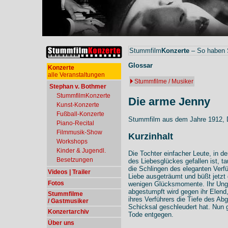
Stummfilm
Konzerte
– So haben S
Glossar
Konzerte
alle Veranstaltungen
Stummfilme / Musiker
Stephan v. Bothmer
StummfilmKonzerte
Die arme Jenny
Kunst-Konzerte
Fußball-Konzerte
Stummfilm aus dem Jahre 1912,
Piano-Recital
Filmmusik-Show
Kurzinhalt
Workshops
Kinder & Jugendl.
Die Tochter einfacher Leute, in d
Besetzungen
des Liebesglückes gefallen ist, tau
die Schlingen des eleganten Verfü
Videos | Trailer
Liebe ausgeträumt und büßt jetzt 
Fotos
wenigen Glücksmomente. Ihr Ungl
abgestumpft wird gegen ihr Elend,
Stummfilme
ihres Verführers die Tiefe des Abg
/ Gastmusiker
Schicksal geschleudert hat. Nun 
Konzertarchiv
Tode entgegen.
Über uns