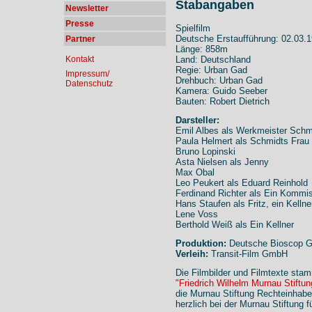
Stabangaben
Newsletter
Presse
Spielfilm
Deutsche Erstaufführung: 02.03.
Partner
Länge: 858m
Kontakt
Land: Deutschland
Regie: Urban Gad
Impressum/
Drehbuch: Urban Gad
Datenschutz
Kamera: Guido Seeber
Bauten: Robert Dietrich
Darsteller:
Emil Albes als Werkmeister Schm
Paula Helmert als Schmidts Frau
Bruno Lopinski
Asta Nielsen als Jenny
Max Obal
Leo Peukert als Eduard Reinhold
Ferdinand Richter als Ein Komm
Hans Staufen als Fritz, ein Kellne
Lene Voss
Berthold Weiß als Ein Kellner
Produktion:
Deutsche Bioscop G
Verleih:
Transit-Film GmbH
Die Filmbilder und Filmtexte sta
"Friedrich Wilhelm Murnau Stiftun
die Murnau Stiftung Rechteinhabe
herzlich bei der Murnau Stiftung f