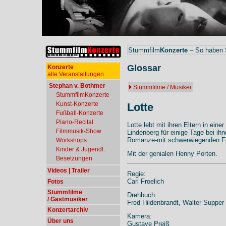
Stummfilm
Konzerte
– So haben S
Glossar
Konzerte
alle Veranstaltungen
Stephan v. Bothmer
Stummfilme / Musiker
StummfilmKonzerte
Kunst-Konzerte
Lotte
Fußball-Konzerte
Piano-Recital
Lotte lebt mit ihren Eltern in eine
Filmmusik-Show
Lindenberg für einige Tage bei ihn
Romanze-mit schwerwiegenden Fo
Workshops
Kinder & Jugendl.
Mit der genialen Henny Porten.
Besetzungen
Videos | Trailer
Regie:
Carl Froelich
Fotos
Stummfilme
Drehbuch:
/ Gastmusiker
Fred Hildenbrandt, Walter Supper
Konzertarchiv
Kamera:
Über uns
Gustave Preiß