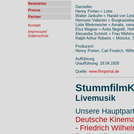
Newsletter
Darsteller:
Presse
Henny Porten = Lotte
Walter Jankuhn = Harald von Lin
Partner
Hermann Vallentin = Burgkastell
Lotte Werkmeister = Amalie, sein
Kontakt
Elsa Wagner = Anita Negrelli, Hof
Impressum/
Alexandra Schmitt = Frau Wehm
Datenschutz
Ralph Arthur Roberts = Möricke, 
Produzent:
Henny Porten, Carl Froelich, Wi
Aufführung
Uraufführung: 18.04.1928
Quelle:
www.filmportal.de
StummfilmK
Livemusik
Unsere Hauptpar
Deutsche Kinema
-
Friedrich Wilhe