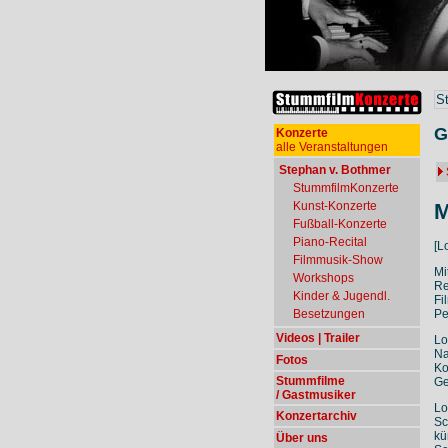
S
G
Konzerte
alle Veranstaltungen
Stephan v. Bothmer
StummfilmKonzerte
M
Kunst-Konzerte
Fußball-Konzerte
Piano-Recital
[L
Filmmusik-Show
Mi
Workshops
Re
Kinder & Jugendl.
Fi
Besetzungen
Pe
Videos | Trailer
Lo
Na
Fotos
Ko
Stummfilme
Ge
/ Gastmusiker
Lo
Konzertarchiv
Sc
kü
Über uns