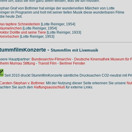
here um, dass sie von ganz allein wissen, was sie tun müssen."
ephan Graf von Bothmer hat einige der wundervollen Märchen von Lotte
iniger im Programm und holt mit seiner tiefen Musik diese wunderbaren Filme
 die heute Zeit.
as tapfere Schneiderlein
[Lotte Reiniger, 1954]
Däumelinchen
[Lotte Reiniger, 1954]
oktor Dolitte und seine Tiere
[Lotte Reiniger, 1933]
Dornröschen
[Lotte Reiniger, 1953]
tummfilmKonzerte -
Stummfilm mit Livemusik
sere Hauptpartner:
Bundesarchiv-Filmarchiv
-
Deutsche Kinemathek Museum für F
lhelm Murnau Stiftung
-
Transit Film
-
Berliner Fenster
Seit 2010 druckt StummfilmKonzerte sämtliche Drucksachen CO2-neutral mit P
Carsten-Stephan v. Bothmer.
Mit der Nutzung dieser Seite erkennen Sie unsere
Nu
achten Sie auch den
Haftungsausschluß
für externe Links.