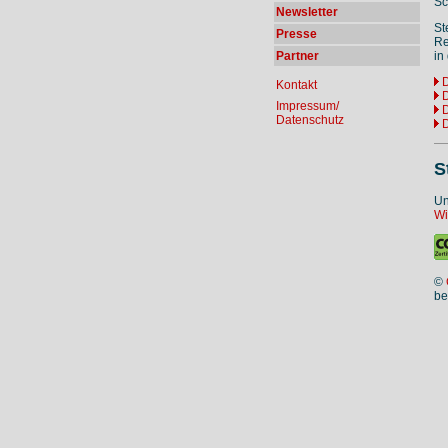
Sc
Newsletter
St
Presse
Re
Partner
in
D
Kontakt
Impressum/
D
Datenschutz
S
Un
Wi
©
be