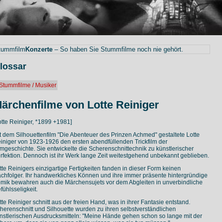
tummfilm
Konzerte
– So haben Sie Stummfilme noch nie gehört.
lossar
Stummfilme / Musiker
ärchenfilme von Lotte Reiniger
otte Reiniger, *1899 +1981]
t dem Silhouettenfilm "Die Abenteuer des Prinzen Achmed" gestaltete Lotte
iniger von 1923-1926 den ersten abendfüllenden Trickfilm der
lmgeschichte. Sie entwickelte die Scherenschnittechnik zu künstlerischer
rfektion. Dennoch ist ihr Werk lange Zeit weitestgehend unbekannt geblieben.
tte Reinigers einzigartige Fertigkeiten fanden in dieser Form keinen
chfolger. Ihr handwerkliches Können und ihre immer präsente hintergründige
mik bewahren auch die Märchensujets vor dem Abgleiten in unverbindliche
fühlsseligkeit.
tte Reiniger schnitt aus der freien Hand, was in ihrer Fantasie entstand.
herenschnitt und Silhouette wurden zu ihren selbstverständlichen
nstlerischen Ausdrucksmitteln: "Meine Hände gehen schon so lange mit der