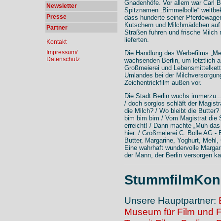
Gnadenhöfe. Vor allem war Carl B
Newsletter
Spitznamen „Bimmelbolle“ weitbe
Presse
dass hunderte seiner Pferdewage
Kutschern und Milchmädchen auf 
Partner
Straßen fuhren und frische Milch
lieferten.
Kontakt
Impressum/
Die Handlung des Werbefilms „Me
Datenschutz
wachsenden Berlin, um letztlich 
Großmeierei und Lebensmittelkett
Umlandes bei der Milchversorgung
Zeichentrickfilm außen vor.
Die Stadt Berlin wuchs immerzu..
/ doch sorglos schläft der Magistra
die Milch? / Wo bleibt die Butter?
bim bim bim / Vom Magistrat die S
erreicht! / Dann machte „Muh das
hier. / Großmeierei C. Bolle AG - 
Butter, Margarine, Yoghurt, Mehl,
Eine wahrhaft wundervolle Margarine
der Mann, der Berlin versorgen k
StummfilmKonz
Unsere Hauptpartner:
Museum für Film und 