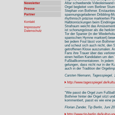
Altar schwebende Videoleinwand ü
Newsletter
Orgel begleitet vom Berliner Stu
Presse
Stephan von Bothmer. Erstauntes
Partner
spannungsgeladenen Dribbling-Mot
rhythmisch präzise markierten P
Kontakt
Halbtonrückungen beim Eindringe
Strafraum weicht das Amüsement 
Impressum/
ist schonungsloser als die herk
Datenschutz
Tor der Spanier (in der Wiederho
spanischen Hymne markiert) beweg
bei jedem Foul lässt von Bothme
und scheut sich auch nicht, den S
getroffenen Klose auszumalen. 
Fans ihre Trauer über das verlore
einen heißen Kandidaten um den T
Fußballkommentatoren. In jedem 
gelungen, dass nicht nur in der 
auch in der Tradition der Orgelimp
Carsten Niemann, Tagesspiegel, 
http://www.tagesspiegel.de/kult
"Wie passt die Orgel zum Fußball
Bothmer hinter der Orgel sitzt un
kommentiert, passt es wie eine pe
Florian Zander, Tip Berlin, Juni 2
http://www.tip-berlin.de/kultur-un