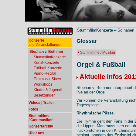
Stummfilm
Konzerte
– So haben S
Glossar
Konzerte
alle Veranstaltungen
Stephan v. Bothmer
Stummfilme / Musiker
StummfilmKonzerte
Kunst-Konzerte
Orgel & Fußball
Fußball-Konzerte
Piano-Recital
Aktuelle Infos 201
Filmmusik-Show
Workshops
Stephan v. Bothmer interpretiert 
Kinder & Jugendl.
live an der Orgel.
Besetzungen
Wir können die Veranstaltung nich
Videos | Trailer
Tagesspiegel:
Fotos
Rhythmische Pässe
Stummfilme
/ Gastmusiker
Die Hymne geht den Fans in der
die Lippen: Man muss sich erst 
Konzertarchiv
Hackbrötchen in den Kirchenstühle
Über uns
beginnt, sondern das
Endspiel d