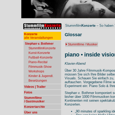
Stummfilm
Konzerte
– So haben S
Glossar
Konzerte
alle Veranstaltungen
Stephan v. Bothmer
Stummfilme / Musiker
StummfilmKonzerte
Kunst-Konzerte
piano •
inside visi
Fußball-Konzerte
Piano-Recital
Klavier-Abend
Filmmusik-Show
Über 30 Jahre Filmmusik-Komposi
Workshops
müssen Sie sich Ihre Bilder selbe
Kinder & Jugendl.
Visuals. Schauen Sie einfach zu, 
Besetzungen
auftauchen. Vorgegebene Filme wü
Experiment ein: Piano Solo & Ihre
Videos | Trailer
Fotos
Stephan v. Bothmer komponiert se
bisher über 1000 Filmmusiken komp
Stummfilme
Kontinenten mit seinen spektaku
/ Gastmusiker
Konzerten.
Konzertarchiv
„90 minutes of sparkling i
Über uns