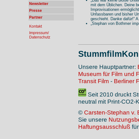
„Das war keine bloße Unter
Newsletter
mit dem Üblichen. Deine 
Improvisationen ermöglich
Presse
Unfassbaren und bisher Un
Partner
geschieht. Danke dafür!“ A.
„Stephan von Bothmer impro
Kontakt
Impressum/
Datenschutz
StummfilmKonz
Unsere Hauptpartner:
Museum für Film und 
Transit Film
-
Berliner 
Seit 2010 druckt S
neutral mit Print-CO2
©
Carsten-Stephan v. 
Sie unsere
Nutzungsb
Haftungsausschluß
für