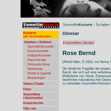
Stummfilm
Konzerte
– So haben S
Glossar
Konzerte
alle Veranstaltungen
Stephan v. Bothmer
Stummfilme / Musiker
StummfilmKonzerte
Kunst-Konzerte
Rose Bernd
Fußball-Konzerte
Piano-Recital
[Alfred Halm, D 1919, mit Henny 
Filmmusik-Show
Die ländliche Tragödie der junge
Workshops
Bernd, die sich auf eine verboten
Kinder & Jugendl.
Mühlsteine von Verrat, Erpress
Besetzungen
berühmten naturalistischen Dram
zu sehendes Stummfilm-Kleinod i
Videos | Trailer
Fotos
Stummfilme
/ Gastmusiker
Konzertarchiv
Über uns