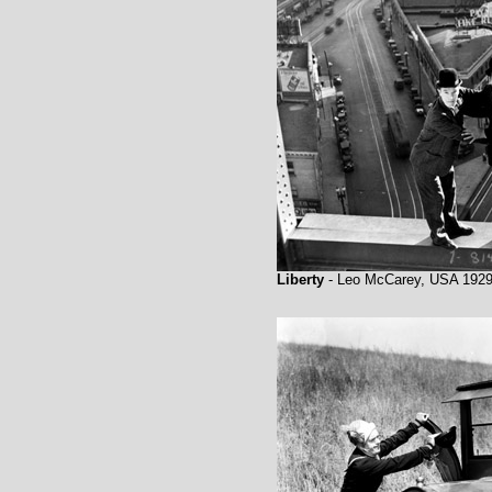
Liberty
- Leo McCarey, USA 192