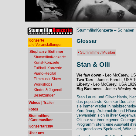
Stummfilm
Konzerte
– So haben S
Glossar
Konzerte
alle Veranstaltungen
Stephan v. Bothmer
Stummfilme / Musiker
StummfilmKonzerte
Kunst-Konzerte
Stan & Olli
Fußball-Konzerte
Piano-Recital
We faw down
- Leo McCarey, US
Filmmusik-Show
Two Tars
- James Parrott, USA 1
Liberty
- Leo McCarey, USA 192
Workshops
Big Business
- James Wesley H
Kinder & Jugendl.
Besetzungen
Stan Laurel und Oliver Hardy, hie
das populärste Komiker-Duo aller
Videos | Trailer
sie immer wieder in halsbrecheri
Fotos
Zerstörung. Automobile und Häus
verwandeln sich in ihrer Gegenwa
Stummfilme
Olli nur vor ihrer eigenen Coura
/ Gastmusiker
Programm steht eine Auswahl ihr
Konzertarchiv
ein grandioses Spektakel, Witz u
Über uns