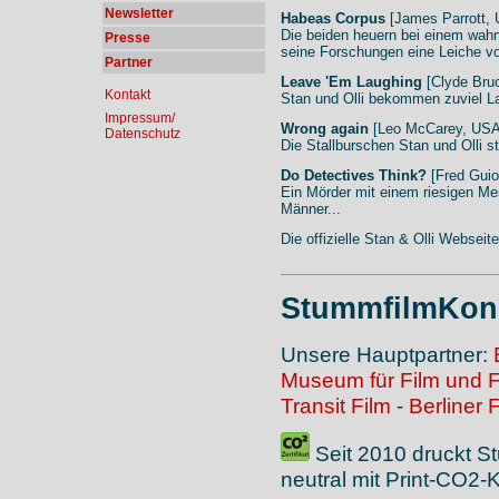
Newsletter
Habeas Corpus
[James Parrott,
Die beiden heuern bei einem wahn
Presse
seine Forschungen eine Leiche vo
Partner
Leave 'Em Laughing
[Clyde Bru
Kontakt
Stan und Olli bekommen zuviel L
Impressum/
Wrong again
[Leo McCarey, USA
Datenschutz
Die Stallburschen Stan und Olli st
Do Detectives Think?
[Fred Guio
Ein Mörder mit einem riesigen Mes
Männer...
Die offizielle Stan & Olli Webseit
StummfilmKonz
Unsere Hauptpartner:
Museum für Film und 
Transit Film
-
Berliner 
Seit 2010 druckt S
neutral mit Print-CO2