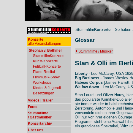
Stummfilm
Konzerte
– So haben S
Glossar
Konzerte
alle Veranstaltungen
Stephan v. Bothmer
Stummfilme / Musiker
StummfilmKonzerte
Kunst-Konzerte
Stan & Olli im Ber
Fußball-Konzerte
Piano-Recital
Liberty
- Leo McCarey, USA 192
Filmmusik-Show
Big Business
- James Wesley H
Habeas Corpus
[James Parrott,
Workshops
We faw down
- Leo McCarey, U
Kinder & Jugendl.
Besetzungen
Stan Laurel und Oliver Hardy, hie
das populärste Komiker-Duo aller
Videos | Trailer
sie immer wieder in halsbrecheri
Fotos
Zerstörung. Automobile und Häus
verwandeln sich in ihrer Gegenwa
Stummfilme
Olli nur vor ihrer eigenen Coura
/ Gastmusiker
Programm steht eine Auswahl ihr
Konzertarchiv
ein grandioses Spektakel, Witz u
Über uns