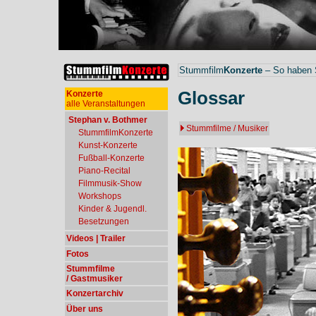
Stummfilm
Konzerte
– So haben S
Glossar
Konzerte
alle Veranstaltungen
Stephan v. Bothmer
Stummfilme / Musiker
StummfilmKonzerte
Kunst-Konzerte
Fußball-Konzerte
Piano-Recital
Filmmusik-Show
Workshops
Kinder & Jugendl.
Besetzungen
Videos | Trailer
Fotos
Stummfilme
/ Gastmusiker
Konzertarchiv
Über uns