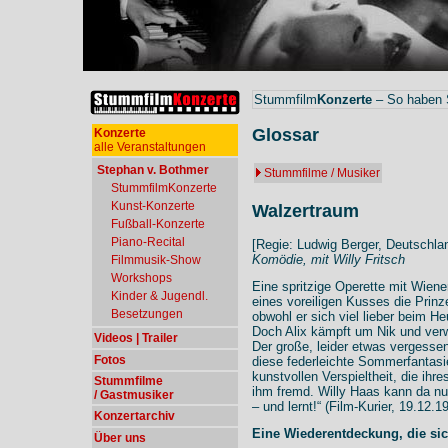
Stummfilm
Konzerte
– So haben S
Glossar
Konzerte
alle Veranstaltungen
Stephan v. Bothmer
Stummfilme / Musiker
StummfilmKonzerte
Kunst-Konzerte
Walzertraum
Fußball-Konzerte
Piano-Recital
[Regie: Ludwig Berger, Deutschl
Komödie, mit Willy Fritsch
Filmmusik-Show
Workshops
Eine spritzige Operette mit Wiene
Kinder & Jugendl.
eines voreiligen Kusses die Prinz
Besetzungen
obwohl er sich viel lieber beim He
Doch Alix kämpft um Nik und verw
Videos | Trailer
Der große, leider etwas vergesse
Fotos
diese federleichte Sommerfantasie
kunstvollen Verspieltheit, die ihr
Stummfilme
ihm fremd. Willy Haas kann da nu
/ Gastmusiker
– und lernt!“ (Film-Kurier, 19.12.1
Konzertarchiv
Eine Wiederentdeckung, die sic
Über uns