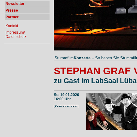
Newsletter
Presse
Partner
Kontakt
Impressum/
Datenschutz
Stummfilm
Konzerte
– So haben Sie Stummfilm
STEPHAN GRAF 
zu Gast im LabSaal Lübar
So. 19.01.2020
16:00 Uhr