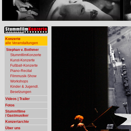
Konzerte
alle Veranstaltungen
Stephan v. Bothmer
StummfilmKonzerte
Kunst-Konzerte
Fußball-Konzerte
Piano-Recital
Filmmusik-Show
Workshops
Kinder & Jugendl.
Besetzungen
Videos | Trailer
Fotos
Stummfilme
/ Gastmusiker
Konzertarchiv
Über uns