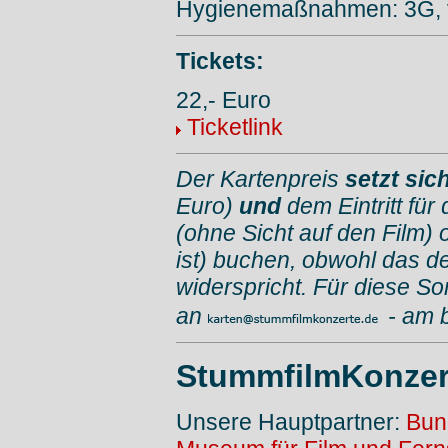
Hygienemaßnahmen: 3G, v
Tickets:
22,- Euro
Ticketlink
Der Kartenpreis
setzt si
Euro)
und
dem Eintritt für
(ohne Sicht auf den Film) 
ist) buchen, obwohl das d
widerspricht. Für diese So
an
- am 
StummfilmKonzer
Unsere Hauptpartner:
Bun