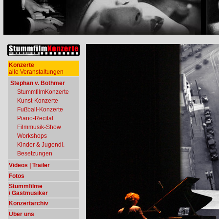
Konzerte
alle Veranstaltungen
Stephan v. Bothmer
StummfilmKonzerte
Kunst-Konzerte
Fußball-Konzerte
Piano-Recital
Filmmusik-Show
Workshops
Kinder & Jugendl.
Besetzungen
Videos | Trailer
Fotos
Stummfilme
/ Gastmusiker
Konzertarchiv
Über uns