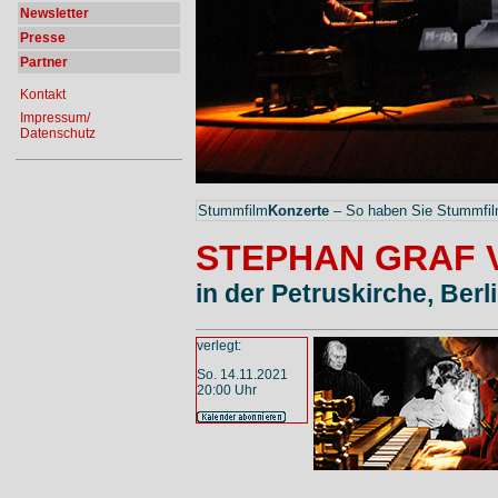
Newsletter
Presse
Partner
Kontakt
Impressum/
Datenschutz
Stummfilm
Konzerte
– So haben Sie Stummfilm
STEPHAN GRAF 
in der Petruskirche, Berl
verlegt:
So. 14.11.2021
20:00 Uhr