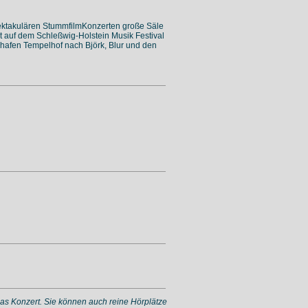
spektakulären StummfilmKonzerten große Säle
rat auf dem Schleßwig-Holstein Musik Festival
ughafen Tempelhof nach Björk, Blur und den
 das Konzert. Sie können auch reine Hörplätze