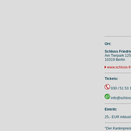
Ort:
Schloss Friedri
Am Tierpark 125
10319 Berlin
www.schloss-fr
Tickets:
030 / 51 53 
info@schloss
Eintritt:
25,- EUR inklus
*Der Kartenprei