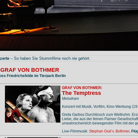
zerte
– So haben Sie Stummfilme noch nie gehört.
 GRAF VON BOTHMER
oss Friedrichsfelde im Tierpark Berlin
GRAF VON BOTHMER:
The Temptress
Melodram
Konzert mit Musik, Vorfilm, Kino-Werbung (19
Greta Garbos Durchbruch zum Weltruhm. Erzä
Liebe, die aus der feinen Pariser Gesellschaft
unwahrscheinlich bewegender Film mit der ge
Live-Filmmusik:
Stephan Graf v. Bothmer
,
Flü