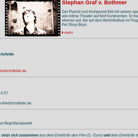
Stephan Graf v. Bothmer
Der Pianist und Komponist füllt mit seinen 
wie intime Theater auf fünf Kontinenten. Er t
ebenso auf, die auf dem Berlinfestival im Fl
Pet Shop Boys.
mehr
chsfelde
iedrichsfelde.de
14 07
-friedrichsfelde.de
ive Begrüßungssekt
s
setzt sich zusammen
aus dem Eintritt für den Film (5,- Euro)
und
dem Eintritt für