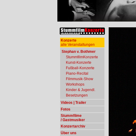
Konzerte
alle Veranstaltungen
Stephan v. Bothmer
StummfilmKonzerte
Kunst-Konzerte
Fußball-Konzerte
Piano-Recital
Filmmusik-Show
Workshops
Kinder & Jugendl.
Besetzungen
Videos | Trailer
Fotos
Stummfilme
/ Gastmusiker
Konzertarchiv
Über uns