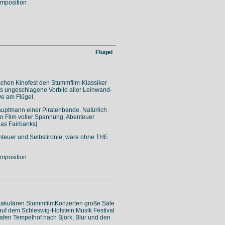
mposition
Flügel
schen Kinofest den Stummfilm-Klassiker
 ungeschlagene Vorbild aller Leinwand-
ve am Flügel.
auptmann einer Piratenbande. Natürlich
in Film voller Spannung, Abenteuer
las Fairbanks]
enteuer und Selbstironie, wäre ohne THE
mposition
ektakulären StummfilmKonzerten große Säle
t auf dem Schleswig-Holstein Musik Festival
hafen Tempelhof nach Björk, Blur und den