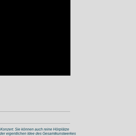
s Konzert. Sie können auch reine Hörplätze
s der eigentlichen Idee des Gesamtkunstwerkes