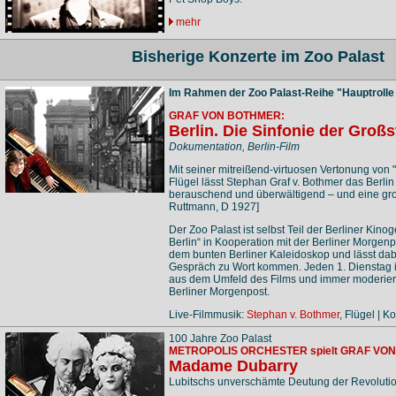
mehr
Bisherige Konzerte im Zoo Palast
Im Rahmen der Zoo Palast-Reihe "Hauptrolle 
GRAF VON BOTHMER:
Berlin. Die Sinfonie der Großs
Dokumentation, Berlin-Film
Mit seiner mitreißend-virtuosen Vertonung von "
Flügel lässt Stephan Graf v. Bothmer das Berlin
berauschend und überwältigend – und eine groß
Ruttmann, D 1927]
Der Zoo Palast ist selbst Teil der Berliner Kino
Berlin“ in Kooperation mit der Berliner Morgen
dem bunten Berliner Kaleidoskop und lässt dab
Gespräch zu Wort kommen. Jeden 1. Dienstag 
aus dem Umfeld des Films und immer moderiert v
Berliner Morgenpost.
Live-Filmmusik:
Stephan v. Bothmer
, Flügel | K
100 Jahre Zoo Palast
METROPOLIS ORCHESTER spielt GRAF VO
Madame Dubarry
Lubitschs unverschämte Deutung der Revolutio