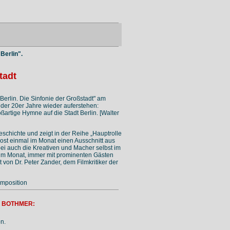
Berlin".
tadt
Berlin. Die Sinfonie der Großstadt" am
 der 20er Jahre wieder auferstehen:
artige Hymne auf die Stadt Berlin. [Walter
geschichte und zeigt in der Reihe „Hauptrolle
post einmal im Monat einen Ausschnitt aus
ei auch die Kreativen und Macher selbst im
im Monat, immer mit prominenten Gästen
on Dr. Peter Zander, dem Filmkritiker der
omposition
N BOTHMER:
n.