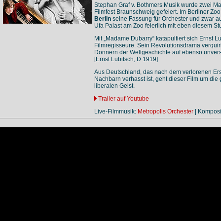
Stephan Graf v. Bothmers Musik wurde zwei Ma
Filmfest Braunschweig gefeiert. Im Berliner Zoo
Berlin
seine Fassung für Orchester und zwar a
Ufa Palast am Zoo feierlich mit eben diesem St
Mit „Madame Dubarry“ katapultiert sich Ernst L
Filmregisseure. Sein Revolutionsdrama verquirl
Donnern der Weltgeschichte auf ebenso unver
[Ernst Lubitsch, D 1919]
Aus Deutschland, das nach dem verlorenen Erst
Nachbarn verhasst ist, geht dieser Film um di
liberalen Geist.
Trailer auf Youtube
Live-Filmmusik:
Metropolis Orchester
| Komposi