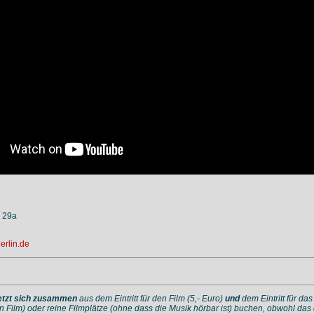
 29a
erlin.de
etzt sich zusammen
aus dem Eintritt für den Film (5,- Euro)
und
dem Eintritt für da
n Film) oder reine Filmplätze (ohne dass die Musik hörbar ist) buchen, obwohl da