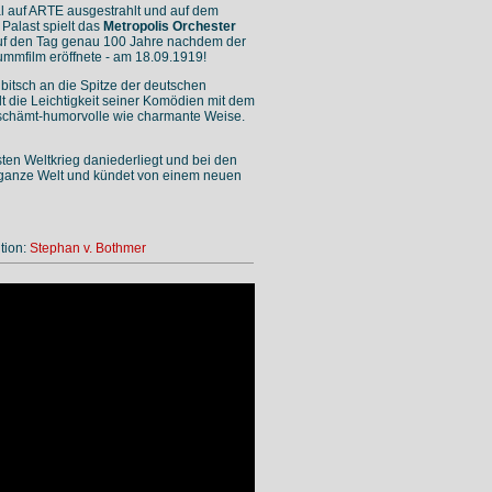
l auf ARTE ausgestrahlt und auf dem
 Palast spielt das
Metropolis Orchester
uf den Tag genau 100 Jahre nachdem der
ummfilm eröffnete - am 18.09.1919!
ubitsch an die Spitze der deutschen
t die Leichtigkeit seiner Komödien mit dem
schämt-humorvolle wie charmante Weise.
en Weltkrieg daniederliegt und bei den
e ganze Welt und kündet von einem neuen
tion:
Stephan v. Bothmer