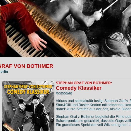
GRAF VON BOTHMER
erlin
STEPHAN GRAF VON BOTHMER:
Comedy Klassiker
Komödien
Virtuos und spektakulär lustig: Stephan Graf v. B
Stan&Olli und Buster Keaton mit seiner neu kom
dabei: kurze Streifen aus der Zeit, als die Bilder
Stephan Graf v. Bothmer begleitet die Filme poin
Schwerpunkte so geschickt, dass die Gags vo
Ein grandioses Spektakel voll Witz und guter 