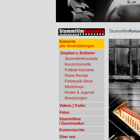
Stummfilm
Konze
Konzerte
alle Veranstaltungen
Stephan v. Bothmer
StummfilmKonzerte
Kunst-Konzerte
Fußball-Konzerte
Piano-Recital
Filmmusik-Show
Workshops
Kinder & Jugendl.
Besetzungen
Videos | Trailer
Fotos
Stummfilme
/ Gastmusiker
Konzertarchiv
Über uns