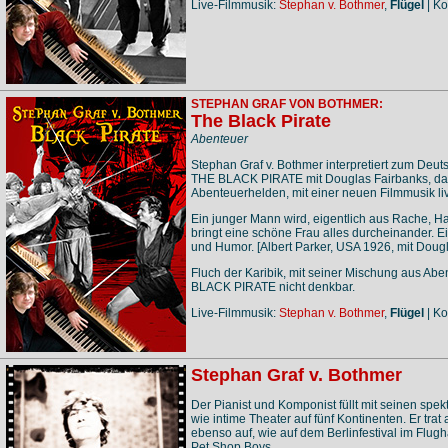
Live-Filmmusik:
Stephan v. Bothmer
,
Flügel
| Ko
STEPHAN GRAF VON BOTHMER:
The Black Pirate
Abenteuer
Stephan Graf v. Bothmer interpretiert zum Deut
THE BLACK PIRATE mit Douglas Fairbanks, das
Abenteuerhelden, mit einer neuen Filmmusik li
Ein junger Mann wird, eigentlich aus Rache, H
bringt eine schöne Frau alles durcheinander. E
und Humor. [Albert Parker, USA 1926, mit Doug
Fluch der Karibik, mit seiner Mischung aus Ab
BLACK PIRATE nicht denkbar.
Live-Filmmusik:
Stephan v. Bothmer
,
Flügel
| Ko
Stephan Graf v. Bothmer
Der Pianist und Komponist füllt mit seinen sp
wie intime Theater auf fünf Kontinenten. Er tra
ebenso auf, wie auf dem Berlinfestival im Flug
Pet Shop Boys.