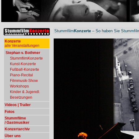
Stummfilm
Konzerte
– So haben Sie Stummfilm
Konzerte
alle Veranstaltungen
Stephan v. Bothmer
StummfilmKonzerte
Kunst-Konzerte
Fußball-Konzerte
Piano-Recital
Filmmusik-Show
Workshops
Kinder & Jugendl.
Besetzungen
Videos | Trailer
Fotos
Stummfilme
/ Gastmusiker
Konzertarchiv
Über uns