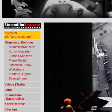
Konzerte
alle Veranstaltungen
Stephan v. Bothmer
StummfilmKonzerte
Kunst-Konzerte
Fußball-Konzerte
Piano-Recital
Filmmusik-Show
Workshops
Kinder & Jugendl.
Besetzungen
Videos | Trailer
Fotos
Stummfilme
/ Gastmusiker
Konzertarchiv
Über uns