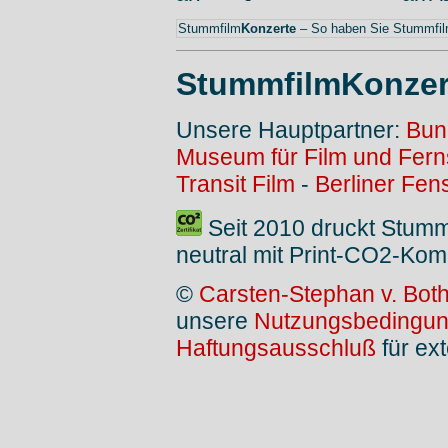
Stummfilm
Konzerte
– So haben Sie Stummfilm
StummfilmKonzer
Unsere Hauptpartner:
Bun
Museum für Film und Fer
Transit Film
-
Berliner Fen
Seit 2010 druckt Stum
neutral mit Print-CO2-Kom
©
Carsten-Stephan v. Bot
unsere
Nutzungsbedingu
Haftungsausschluß
für ext