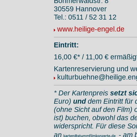
Böhmerwaldstr. 8
30559 Hannover
Tel.: 0511 / 52 31 12
www.heilige-engel.de
Eintritt:
16,00 €* / 11,00 € ermäßig
Kartenreservierung und wei
kulturbuehne@heilige.en
* Der Kartenpreis
setzt s
Euro)
und
dem Eintritt für
(ohne Sicht auf den Film) 
ist) buchen, obwohl das d
widerspricht. Für diese So
an
- am 