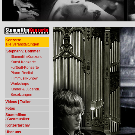
Konzerte
alle Veranstaltungen
Stephan v. Bothmer
StummfilmKonzerte
Kunst-Konzerte
Fußball-Konzerte
Piano-Recital
Filmmusik-Show
Workshops
Kinder & Jugendl.
Besetzungen
Videos | Trailer
Fotos
Stummfilme
/ Gastmusiker
Konzertarchiv
Über uns