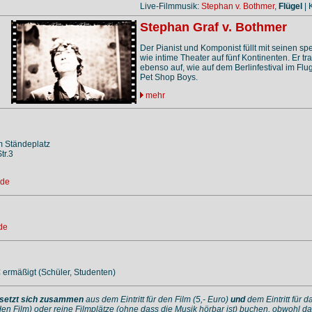
Live-Filmmusik:
Stephan v. Bothmer
,
Flügel
| 
Stephan Graf v. Bothmer
Der Pianist und Komponist füllt mit seinen 
wie intime Theater auf fünf Kontinenten. Er t
ebenso auf, wie auf dem Berlinfestival im Fl
Pet Shop Boys.
mehr
 Ständeplatz
tr.3
.de
de
€ ermäßigt (Schüler, Studenten)
setzt sich zusammen
aus dem Eintritt für den Film (5,- Euro)
und
dem Eintritt für 
den Film) oder reine Filmplätze (ohne dass die Musik hörbar ist) buchen, obwohl da