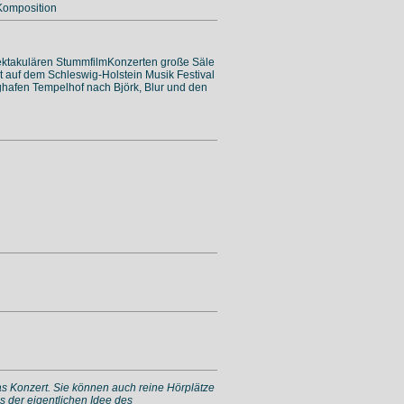
Komposition
spektakulären StummfilmKonzerten große Säle
rat auf dem Schleswig-Holstein Musik Festival
ughafen Tempelhof nach Björk, Blur und den
das Konzert. Sie können auch reine Hörplätze
s der eigentlichen Idee des