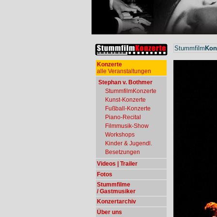
Stummfilm
Kon
Konzerte
alle Veranstaltungen
Stephan v. Bothmer
StummfilmKonzerte
Kunst-Konzerte
Fußball-Konzerte
Piano-Recital
Filmmusik-Show
Workshops
Kinder & Jugendl.
Besetzungen
Videos | Trailer
Fotos
Stummfilme
/ Gastmusiker
Konzertarchiv
Über uns