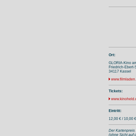
Ort:
GLORIA-Kino am
Friedrich-Ebert-S
34117 Kassel
www.filmladen
Tickets:
www.kinoheld.
Eintritt:
12,00 € / 10,00 
Der Kartenpreis
(ohne Sicht auf 