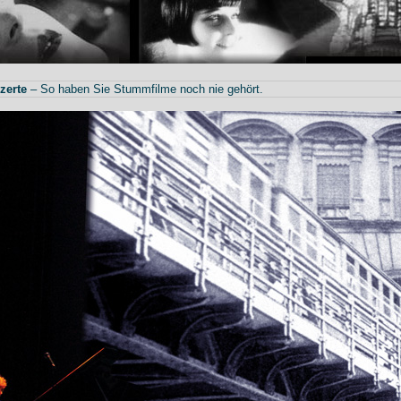
zerte
– So haben Sie Stummfilme noch nie gehört.