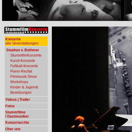
Konzerte
alle Veranstaltungen
Stephan v. Bothmer
StummfilmKonzerte
Kunst-Konzerte
Fußball-Konzerte
Piano-Recital
Filmmusik-Show
Workshops
Kinder & Jugendl.
Besetzungen
Videos | Trailer
Fotos
Stummfilme
/ Gastmusiker
Konzertarchiv
Über uns