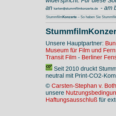
widerspricht. Für diese So
an
- am 
Stummfilm
Konzerte
– So haben Sie Stummfilm
StummfilmKonzer
Unsere Hauptpartner:
Bun
Museum für Film und Fer
Transit Film
-
Berliner Fen
Seit 2010 druckt Stum
neutral mit Print-CO2-Kom
©
Carsten-Stephan v. Bot
unsere
Nutzungsbedingu
Haftungsausschluß
für ext