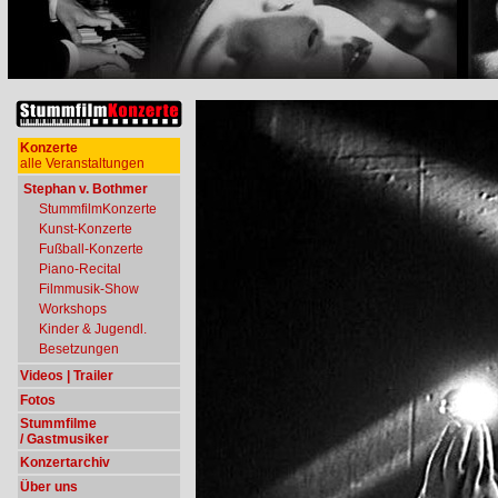
Konzerte
alle Veranstaltungen
Stephan v. Bothmer
StummfilmKonzerte
Kunst-Konzerte
Fußball-Konzerte
Piano-Recital
Filmmusik-Show
Workshops
Kinder & Jugendl.
Besetzungen
Videos | Trailer
Fotos
Stummfilme
/ Gastmusiker
Konzertarchiv
Über uns