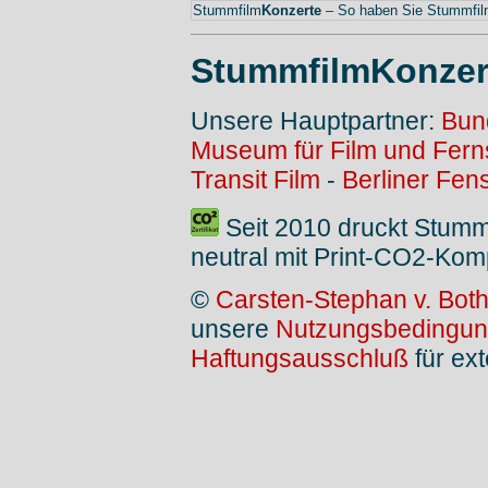
Stummfilm
Konzerte
– So haben Sie Stummfilm
StummfilmKonzer
Unsere Hauptpartner:
Bun
Museum für Film und Fer
Transit Film
-
Berliner Fens
Seit 2010 druckt Stum
neutral mit Print-CO2-Kom
©
Carsten-Stephan v. Bot
unsere
Nutzungsbedingu
Haftungsausschluß
für ext