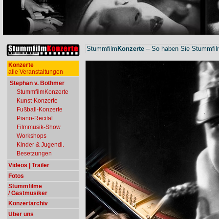
Stummfilm
Konzerte
– So haben Sie Stummfilm
Konzerte
alle Veranstaltungen
Stephan v. Bothmer
StummfilmKonzerte
Kunst-Konzerte
Fußball-Konzerte
Piano-Recital
Filmmusik-Show
Workshops
Kinder & Jugendl.
Besetzungen
Videos | Trailer
Fotos
Stummfilme
/ Gastmusiker
Konzertarchiv
Über uns