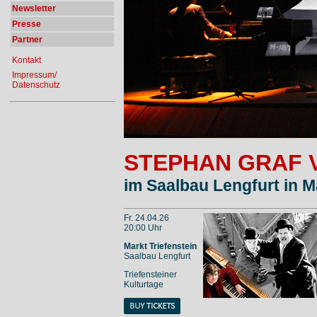
Newsletter
Presse
Partner
Kontakt
Impressum/
Datenschutz
STEPHAN GRAF 
im Saalbau Lengfurt in M
Fr. 24.04.26
20:00 Uhr
Markt Triefenstein
Saalbau Lengfurt
Triefensteiner
Kulturtage