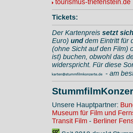
tourismus-triefenstein.de
Tickets
:
Der Kartenpreis
setzt si
Euro)
und
dem Eintritt für
(ohne Sicht auf den Film) 
ist) buchen, obwohl das d
widerspricht. Für diese So
- am bes
StummfilmKonzer
Unsere Hauptpartner:
Bun
Museum für Film und Fer
Transit Film
-
Berliner Fens