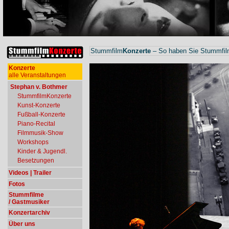
Stummfilm
Konzerte
– So haben Sie Stummfilm
Konzerte
alle Veranstaltungen
Stephan v. Bothmer
StummfilmKonzerte
Kunst-Konzerte
Fußball-Konzerte
Piano-Recital
Filmmusik-Show
Workshops
Kinder & Jugendl.
Besetzungen
Videos | Trailer
Fotos
Stummfilme
/ Gastmusiker
Konzertarchiv
Über uns