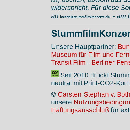
widerspricht. Für diese So
an
- am 
StummfilmKonzer
Unsere Hauptpartner:
Bun
Museum für Film und Fer
Transit Film
-
Berliner Fen
Seit 2010 druckt Stum
neutral mit Print-CO2-Kom
©
Carsten-Stephan v. Bot
unsere
Nutzungsbedingu
Haftungsausschluß
für ext