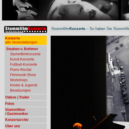
Stummfilm
Konzerte
– So haben Sie Stummfilm
Konzerte
alle Veranstaltungen
Stephan v. Bothmer
StummfilmKonzerte
Kunst-Konzerte
Fußball-Konzerte
Piano-Recital
Filmmusik-Show
Workshops
Kinder & Jugendl.
Besetzungen
Videos | Trailer
Fotos
Stummfilme
/ Gastmusiker
Konzertarchiv
Über uns