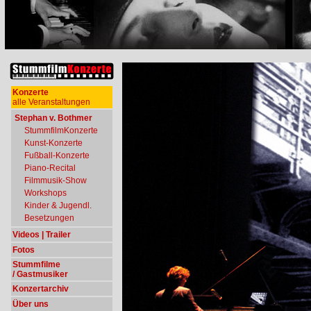
Konzerte
alle Veranstaltungen
Stephan v. Bothmer
StummfilmKonzerte
Kunst-Konzerte
Fußball-Konzerte
Piano-Recital
Filmmusik-Show
Workshops
Kinder & Jugendl.
Besetzungen
Videos | Trailer
Fotos
Stummfilme
/ Gastmusiker
Konzertarchiv
Über uns