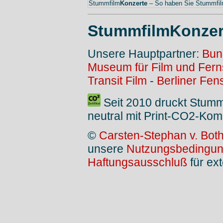
Stummfilm
Konzerte
– So haben Sie Stummfilm
StummfilmKonzer
Unsere Hauptpartner:
Bun
Museum für Film und Fer
Transit Film
-
Berliner Fen
Seit 2010 druckt Stum
neutral mit Print-CO2-Kom
©
Carsten-Stephan v. Bot
unsere
Nutzungsbedingu
Haftungsausschluß
für ext