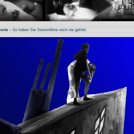
erte
– So haben Sie Stummfilme noch nie gehört.