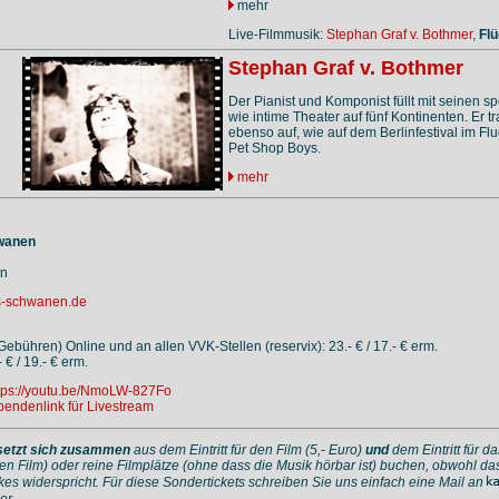
mehr
Live-Filmmusik:
Stephan Graf v. Bothmer
,
Flü
Stephan Graf v. Bothmer
Der Pianist und Komponist füllt mit seinen 
wie intime Theater auf fünf Kontinenten. Er t
ebenso auf, wie auf dem Berlinfestival im F
Pet Shop Boys.
mehr
wanen
en
s-schwanen.de
 Gebühren) Online und an allen VVK-Stellen (reservix): 23.- € / 17.- € erm.
€ / 19.- € erm.
tps://youtu.be/NmoLW-827Fo
endenlink für Livestream
setzt sich zusammen
aus dem Eintritt für den Film (5,- Euro)
und
dem Eintritt für d
en Film) oder reine Filmplätze (ohne dass die Musik hörbar ist) buchen, obwohl da
s widerspricht. Für diese Sondertickets schreiben Sie uns einfach eine Mail an
.