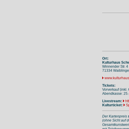
Ort:
Kulturhaus Sch
Winnender Str. 4
71334 Waibling
www.kulturhau
Tickets:
Vorverkauf (inkl.
Abendkasse: 25.- 
Livestream:
ht
Kulturticket:
Sp
Der Kartenpreis
(ohne Sicht auf d
Gesamtkunstwerke