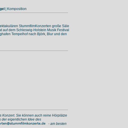
gel
| Komposition
spektakulären StummfilmKonzerten große Säle
rat auf dem Schleswig-Holstein Musik Festival
lughafen Tempelhof nach Björk, Blur und den
as Konzert. Sie können auch reine Hörplätze
s der eigentlichen Idee des
- am besten