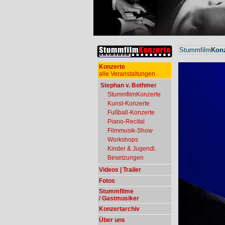
Stummfilm
Konz
Konzerte
alle Veranstaltungen
Stephan v. Bothmer
StummfilmKonzerte
Kunst-Konzerte
Fußball-Konzerte
Piano-Recital
Filmmusik-Show
Workshops
Kinder & Jugendl.
Besetzungen
Videos | Trailer
Fotos
Stummfilme
/ Gastmusiker
Konzertarchiv
Über uns