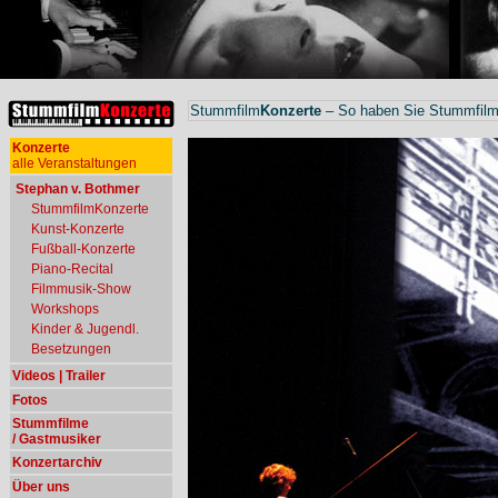
Stummfilm
Konzerte
– So haben Sie Stummfilme
Konzerte
alle Veranstaltungen
Stephan v. Bothmer
StummfilmKonzerte
Kunst-Konzerte
Fußball-Konzerte
Piano-Recital
Filmmusik-Show
Workshops
Kinder & Jugendl.
Besetzungen
Videos | Trailer
Fotos
Stummfilme
/ Gastmusiker
Konzertarchiv
Über uns