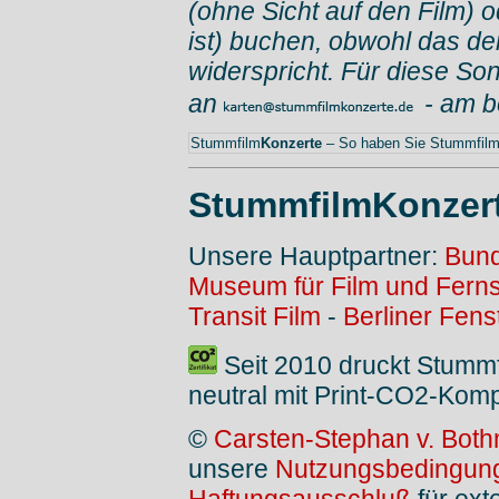
(ohne Sicht auf den Film) 
ist) buchen, obwohl das d
widerspricht. Für diese Son
an
- am 
Stummfilm
Konzerte
– So haben Sie Stummfilme
StummfilmKonzer
Unsere Hauptpartner:
Bund
Museum für Film und Fern
Transit Film
-
Berliner Fens
Seit 2010 druckt Stumm
neutral mit Print-CO2-Kom
©
Carsten-Stephan v. Both
unsere
Nutzungsbedingun