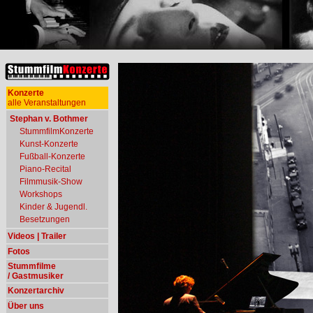
Konzerte
alle Veranstaltungen
Stephan v. Bothmer
StummfilmKonzerte
Kunst-Konzerte
Fußball-Konzerte
Piano-Recital
Filmmusik-Show
Workshops
Kinder & Jugendl.
Besetzungen
Videos | Trailer
Fotos
Stummfilme
/ Gastmusiker
Konzertarchiv
Über uns