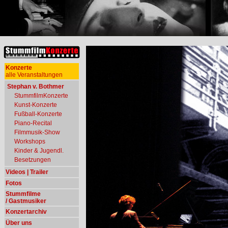
Konzerte
alle Veranstaltungen
Stephan v. Bothmer
StummfilmKonzerte
Kunst-Konzerte
Fußball-Konzerte
Piano-Recital
Filmmusik-Show
Workshops
Kinder & Jugendl.
Besetzungen
Videos | Trailer
Fotos
Stummfilme
/ Gastmusiker
Konzertarchiv
Über uns