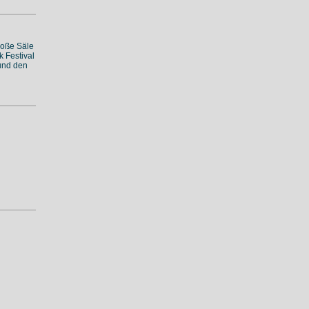
roße Säle
k Festival
 und den