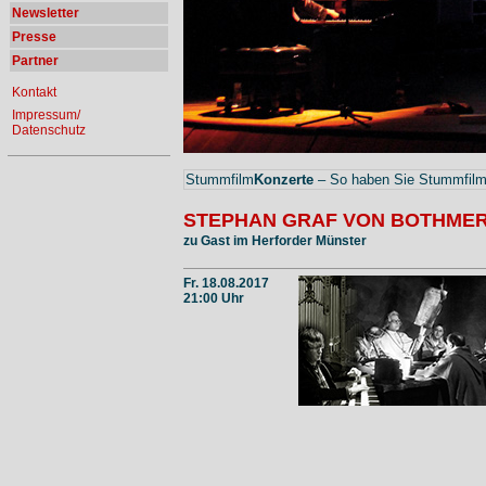
Newsletter
Presse
Partner
Kontakt
Impressum/
Datenschutz
Stummfilm
Konzerte
– So haben Sie Stummfilme
STEPHAN GRAF VON BOTHME
zu Gast im Herforder Münster
Fr. 18.08.2017
21:00 Uhr