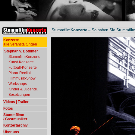
Stummfilm
Konzerte
– So haben Sie Stummfilme
Konzerte
alle Veranstaltungen
Stephan v. Bothmer
StummfilmKonzerte
Kunst-Konzerte
Fußball-Konzerte
Piano-Recital
Filmmusik-Show
Workshops
Kinder & Jugendl.
Besetzungen
Videos | Trailer
Fotos
Stummfilme
/ Gastmusiker
Konzertarchiv
Über uns