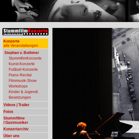
Konzerte
alle Veranstaltungen
Stephan v. Bothmer
StummfilmKonzerte
Kunst-Konzerte
Fußball-Konzerte
Piano-Recital
Filmmusik-Show
Workshops
Kinder & Jugendl.
Besetzungen
Videos | Trailer
Fotos
Stummfilme
/ Gastmusiker
Konzertarchiv
Über uns